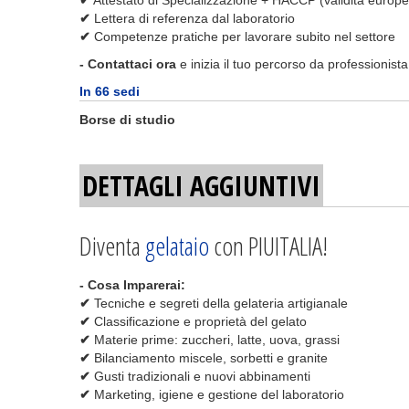
✔
Attestato di Specializzazione + HACCP (validità europ
✔
Lettera di referenza dal laboratorio
✔
Competenze pratiche per lavorare subito nel settore
- Contattaci ora
e inizia il tuo percorso da professionista
In 66 sedi
Borse di studio
DETTAGLI AGGIUNTIVI
Diventa
gelataio
con PIUITALIA!
- Cosa Imparerai:
✔
Tecniche e segreti della gelateria artigianale
✔
Classificazione e proprietà del gelato
✔
Materie prime: zuccheri, latte, uova, grassi
✔
Bilanciamento miscele, sorbetti e granite
✔
Gusti tradizionali e nuovi abbinamenti
✔
Marketing, igiene e gestione del laboratorio